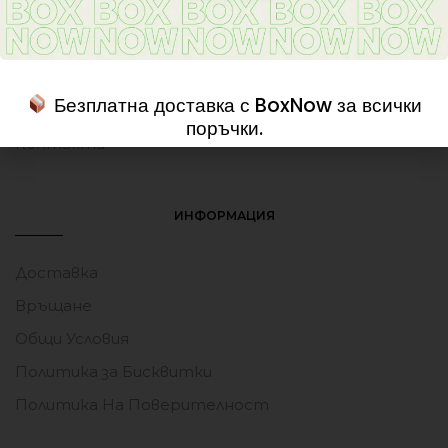
Намаления
Марки
За нас
Безплатна доставка с BoxNow за всички
Любими
поръчки.
Контакти
ИНФОРМАЦИЯ
Доставка
Връщане
Общи Условия
Политика за Бисквитки
Политика На Поверителност