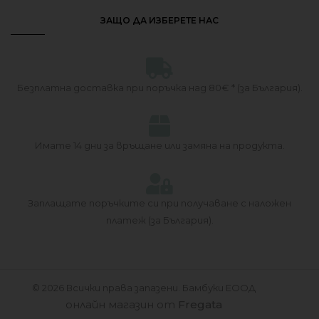
ЗАЩО ДА ИЗБЕРЕТЕ НАС
Безплатна доставка при поръчка над 80€ * (за България).
Имате 14 дни за връщане или замяна на продукта.​
Заплащате поръчките си при получаване с наложен
платеж (за България).
© 2026 Всички права запазени. Бамбуки ЕООД
онлайн магазин от
Fregata