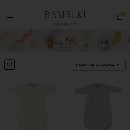
0
Други
Първо Най-Скъпите