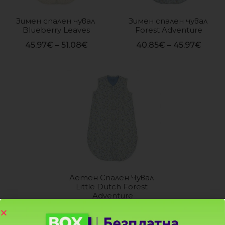
Зимен спален чувал 
Зимен спален чувал 
Blueberry Leaves
Forest Adventure
45.97
€
–
51.08
€
40.85
€
–
45.97
€
Летен Спален Чувал 
Little Dutch Forest 
Adventure
25.51
€
–
30.63
€