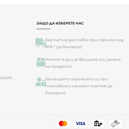
ЗАЩО ДА ИЗБЕРЕТЕ НАС
Безплатна доставка при поръчка над
80€ * (за България).
Имате 14 дни за връщане или замяна
на продукта.​
лност
Заплащате поръчките си при
получаване с наложен платеж (за
България).
ие приемате