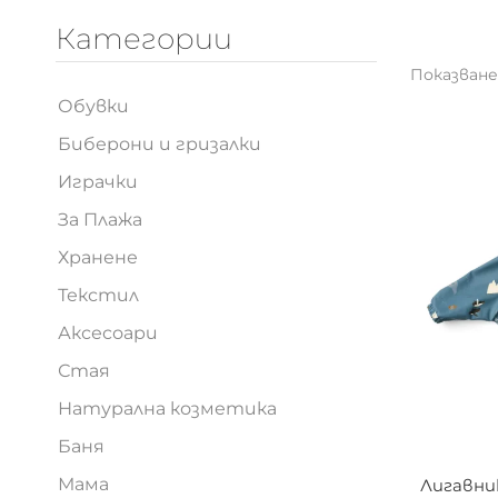
Категории
Показване
Обувки
Биберони и гризалки
Играчки
За Плажа
Хранене
Шишета с биберони
Лигавници
Шишета и чаши
Прибори и Съдове
Термоси
Лигавник
Контейнери