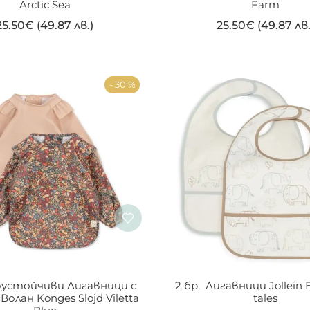
Arctic Sea
Farm
25.50
€
(49.87 лв.)
25.50
€
(49.87 лв.
- 30 %
оустойчиви Лигавници с 
2 бр.  Лигавници Jollein 
Волан Konges Slojd Viletta 
tales