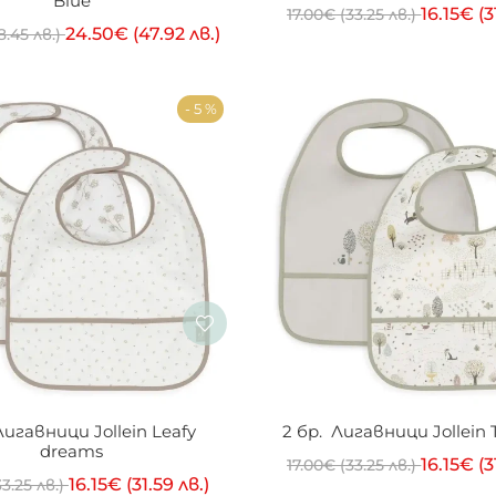
Blue
16.15
€
(3
17.00
€
(33.25 лв.)
24.50
€
(47.92 лв.)
8.45 лв.)
- 5 %
 Лигавници Jollein Leafy 
2 бр.  Лигавници Jollein 
dreams
16.15
€
(3
17.00
€
(33.25 лв.)
16.15
€
(31.59 лв.)
3.25 лв.)