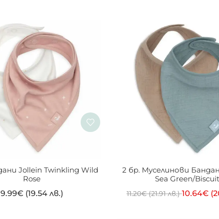
дани Jollein Twinkling Wild 
2 бр. Муселинови Бандани
Rose
Sea Green/Biscui
9.99
€
(19.54 лв.)
10.64
€
(2
11.20
€
(21.91 лв.)