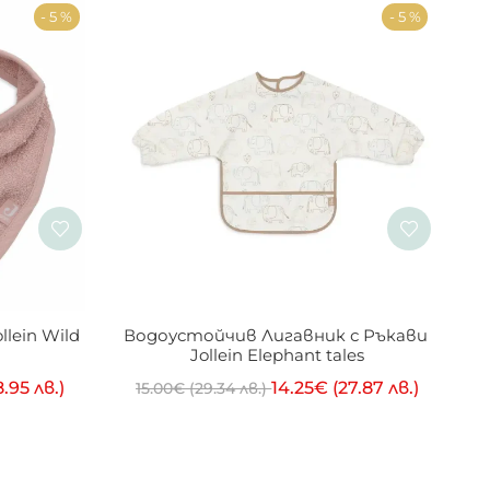
- 5 %
- 5 %
lein Wild 
Водоустойчив Лигавник с Ръкави 
Jollein Elephant tales
8.95 лв.)
14.25
€
(27.87 лв.)
15.00
€
(29.34 лв.)