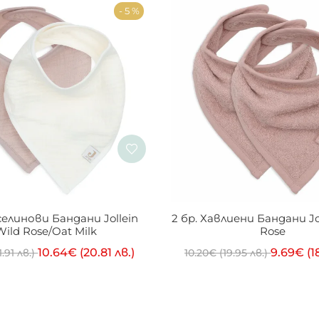
- 5 %
селинови Бандани Jollein 
2 бр. Хавлиени Бандани Jol
Wild Rose/Oat Milk
Rose
10.64
€
(20.81 лв.)
9.69
€
(1
1.91 лв.)
10.20
€
(19.95 лв.)