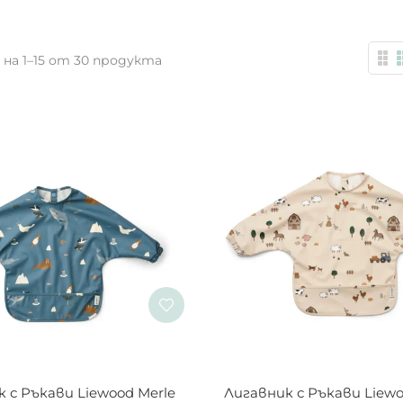
 на 1–15 от 30 продукта
On sale
(13)
 с Ръкави Liewood Merle 
Лигавник с Ръкави Liewo