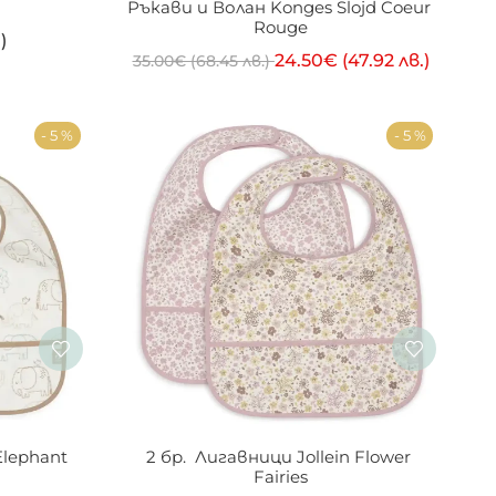
Ръкави и Волан Konges Slojd Coeur 
Rouge
)
24.50
€
(47.92 лв.)
35.00
€
(68.45 лв.)
- 5 %
- 5 %
Elephant 
2 бр.  Лигавници Jollein Flower 
Fairies