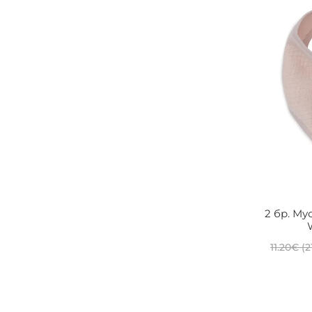
2 бр. Му
11.20
€
(2