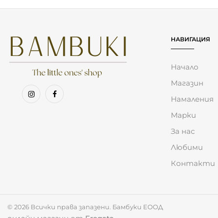
НАВИГАЦИЯ
Начало
Магазин
Намаления
Марки
За нас
Любими
Контакти
Използваме бисквитки за анализ и подобрение 