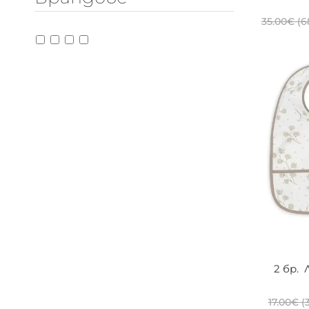
Дрехи размер
35.00
€
(6
Размер 6-12 месеца
Размер 18-36 месеца
Брандове
2 бр. 
17.00
€
(3