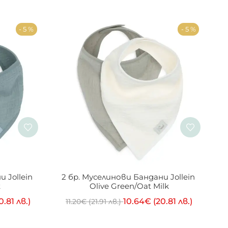
- 5 %
- 5 %
 Jollein 
2 бр. Муселинови Бандани Jollein 
t
Olive Green/Oat Milk
0.81 лв.)
10.64
€
(20.81 лв.)
11.20
€
(21.91 лв.)