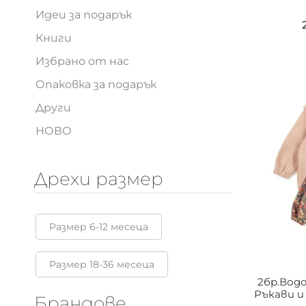
Текстил
Аксесоари
Стая
Натурална козметика
Баня
Мама
Идеи за подарък
Книги
Избрано от нас
Опаковка за подарък
Други
НОВО
2бр.Вод
Ръкави и 