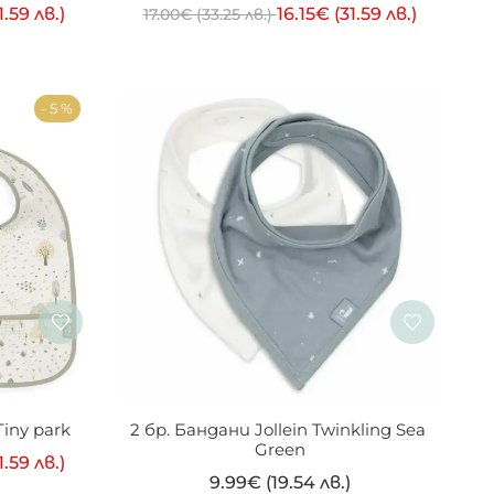
1.59 лв.)
16.15
€
(31.59 лв.)
17.00
€
(33.25 лв.)
- 5 %
Tiny park
2 бр. Бандани Jollein Twinkling Sea 
Green
1.59 лв.)
9.99
€
(19.54 лв.)