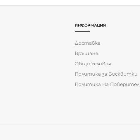
ИНФОРМАЦИЯ
Доставка
Връщане
Общи Условия
Политика за Бисквитки
Политика На Поверите
на вашето преживяване. Продължавайки да ползвате сайта, в