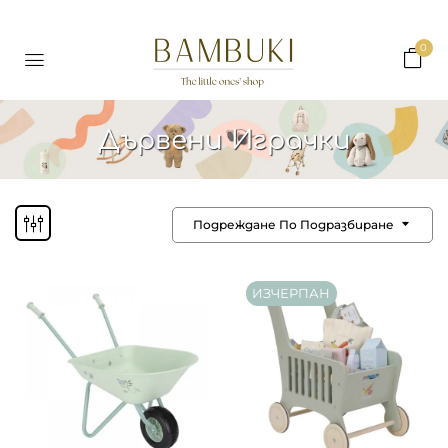
0
Дървени Играчки
Подреждане По Подразбиране
ИЗЧЕРПАН