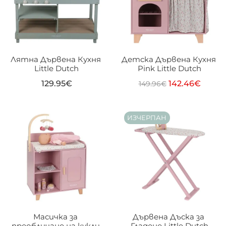
Лятна Дървена Кухня 
Детска Дървена Кухня 
Little Dutch
Pink Little Dutch
129.95
€
142.46
€
149.96
€
ИЗЧЕРПАН
Масичка за 
Дървена Дъска за 
преобличане на кукли 
Гладене Little Dutch