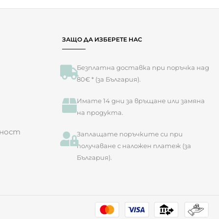
ЗАЩО ДА ИЗБЕРЕТЕ НАС
Безплатна доставка при поръчка над
80€ * (за България).
Имате 14 дни за връщане или замяна
на продукта.​
лност
Заплащате поръчките си при
получаване с наложен платеж (за
България).
ие приемате