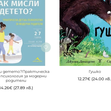
ли детето?Практическа 
Гушко
психология за модерни 
12.27
€
(24.00 лв.
родители
14.26
€
(27.89 лв.)