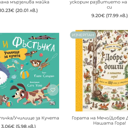
тана мързелива майка
ускорим развитието на
си
10.23
€
(20.01 лв.)
9.20
€
(17.99 лв.)
ИЗЧЕРПАН
тъчка/Училище за Кучета
Гората на Мечо/Добре 
Нашата Гора!
3.06
€
(5.98 лв.)