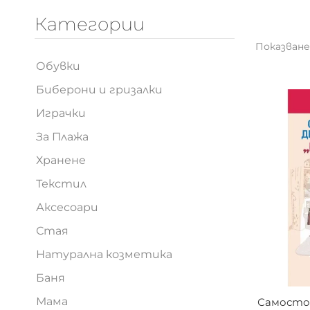
Категории
Показване
Обувки
Биберони и гризалки
Играчки
За Плажа
Хранене
Текстил
Аксесоари
Стая
Натурална козметика
Баня
Мама
Самостоя