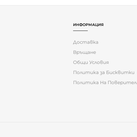
ИНФОРМАЦИЯ
Доставка
Връщане
Общи Условия
Политика за Бисквитки
Политика На Поверите
на вашето преживяване. Продължавайки да ползвате сайта, в