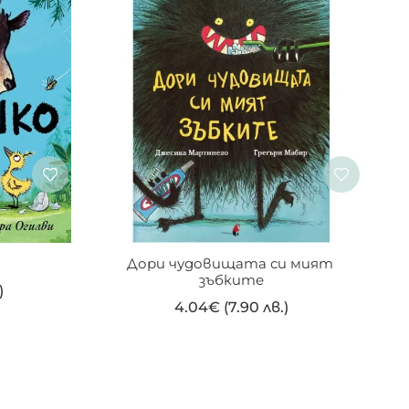
Дори чудовищата си мият 
зъбките
)
4.04
€
(7.90 лв.)