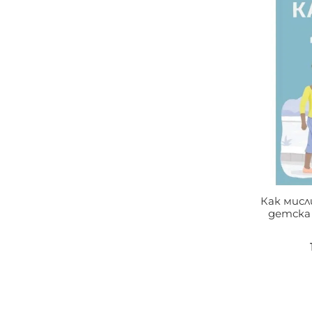
Как мис
детска 