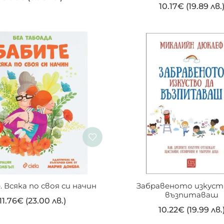
10.17
€
(19.89 лв.
 Всяка по своя си начин
Забравеното изкуств
възпитаваш
11.76
€
(23.00 лв.)
10.22
€
(19.99 лв.