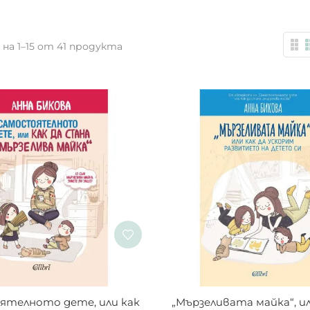
 на 1–15 от 41 продукта
On sale
(3)
телното дете, или как 
„Мързеливата майка“, ил