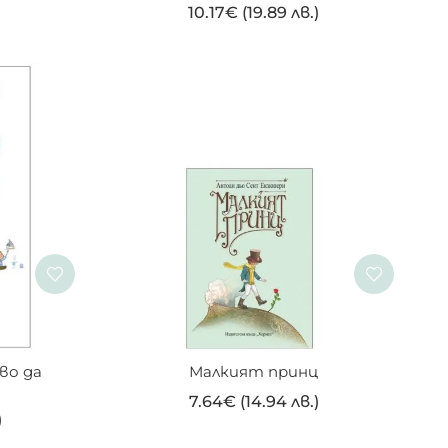
)
10.17
€
(19.89 лв.)
о да 
Малкият принц
7.64
€
(14.94 лв.)
)