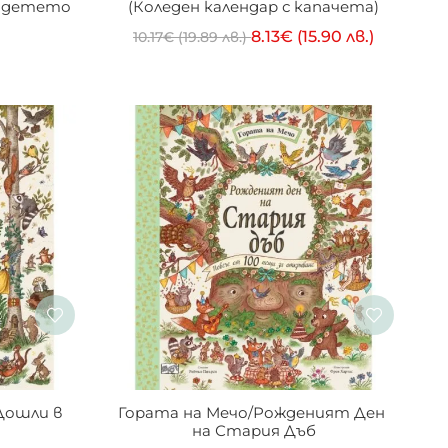
 детето 
(Коледен календар с капачета)
8.13
€
(15.90 лв.)
10.17
€
(19.89 лв.)
Дошли в 
Гората на Мечо/Рожденият Ден 
на Стария Дъб