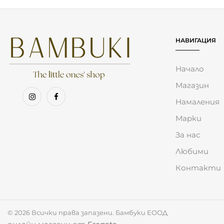
НАВИГАЦИЯ
Начало
Магазин
Намаления
Марки
За нас
Любими
Контакти
Използваме бисквитки за анализ и подобрение 