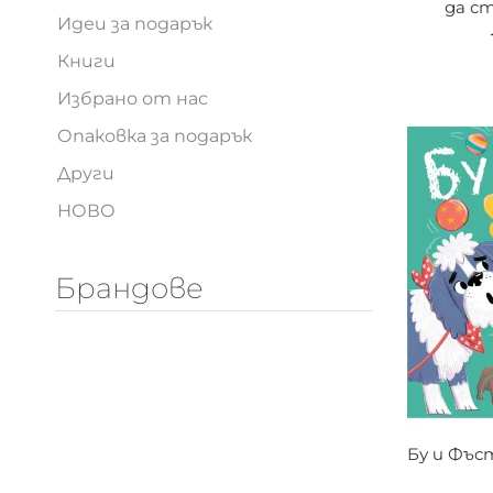
да с
Идеи за подарък
Книги
Възраст 0+
Възраст 2+
Възраст 4+
Всички
Избрано от нас
Опаковка за подарък
Други
НОВО
Брандове
Бу и Фъс