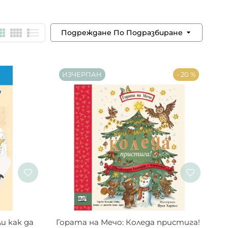
Подреждане По Подразбиране
ИЗЧЕРПАН
- 20 %
и как да 
Гората на Мечо: Коледа пристига! 