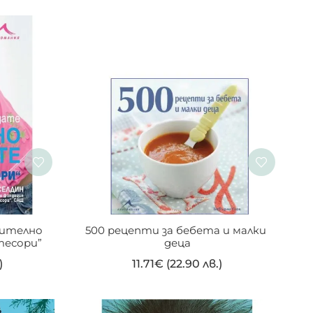
вително 
500 рецепти за бебета и малки 
есори”
деца
)
11.71
€
(22.90 лв.)