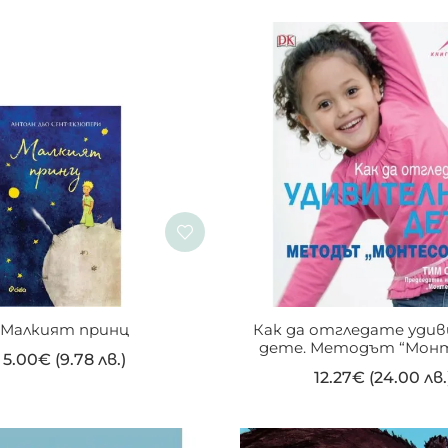
Малкият принц
Как да отгледате уди
дете. Методът “Монт
5.00
€
(9.78 лв.)
12.27
€
(24.00 лв.