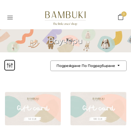
0
Ваучери
Подреждане По Подразбиране