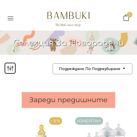
0
Селекция За Новородени
Подреждане По Подразбиране
Зареди предишните
- 5 %
ИЗЧЕРПАН