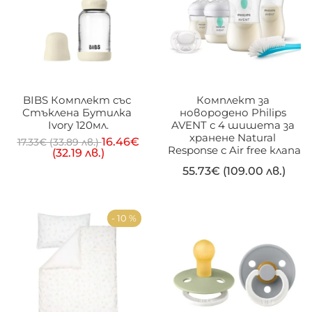
BIBS Комплект със 
Комплект за 
Стъклена Бутилка 
новородено Philips 
Ivory 120мл.
AVENT с 4 шишета за 
хранене Natural 
16.46
€
17.33
€
(33.89 лв.)
Response с Air free клапа
(32.19 лв.)
55.73
€
(109.00 лв.)
- 10 %