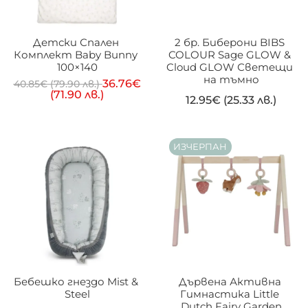
Детски Спален 
2 бр. Биберони BIBS 
Комплект Baby Bunny 
COLOUR Sage GLOW & 
100×140
Cloud GLOW Светещи 
на тъмно
36.76
€
40.85
€
(79.90 лв.)
(71.90 лв.)
12.95
€
(25.33 лв.)
ИЗЧЕРПАН
Бебешко гнездо Mist & 
Дървена Активна 
Steel
Гимнастика Little 
Dutch Fairy Garden