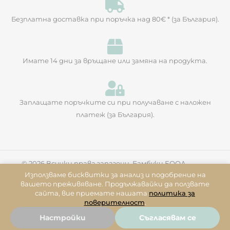
Безплатна доставка при поръчка над 80€ * (за България).
Имате 14 дни за връщане или замяна на продукта.​
Заплащате поръчките си при получаване с наложен
платеж (за България).
© 2026 Всички права запазени. Бамбуки ЕООД
онлайн магазин от
Fregata
Използваме бисквитки за анализ и подобрение на
вашето преживяване. Продължавайки да ползвате
сайта, вие приемате нашата
политика за
поверителност
.
Настройки
Съгласявам се