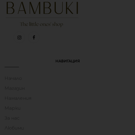
Dutch Fairy Wonders
Dutch Forest Friends
14.29
€
(27.95 лв.)
14.29
€
(27.95 лв.)
Бутилка за Вода 
Бутилка за Вода 
Miniland Fantasy 450 мл.
Miniland Jungle 450 мл.
10.25
€
(20.05 лв.)
10.25
€
(20.05 лв.)