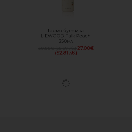
Термо бутилка 
Бутилка за Вода Fairy 
LIEWOOD Falk Peach 
Garden
350мл.
14.29
€
(27.95 лв.)
27.00
€
30.00
€
(58.67 лв.)
(52.81 лв.)
Бутилка за Вода Little 
Бутилка за Вода Little 