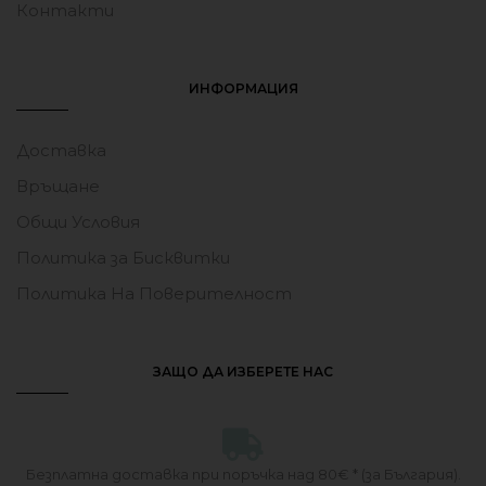
Бутилка за Вода 
Преходна чаша 
Miniland Jurassic 450мл
LIEWOOD Dream
10.25
€
(20.05 лв.)
17.90
€
(35.01 лв.)
- 6 %
- 6 %