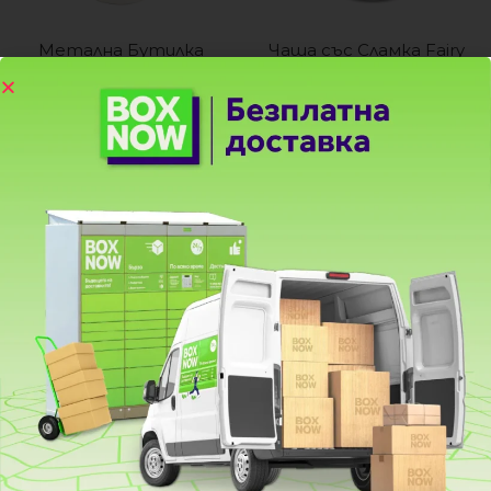
Метална Бутилка 
Чаша със Сламка Fairy 
Done by Deer Sea 
Garden
Friends Biege 350 мл
15.82
€
(30.94 лв.)
19.95
€
(39.02 лв.)
Чаша със Сламка Fairy 
Чаша със Сламка 
Garden 250 мл.
Forest Friends
10.20
€
(19.95 лв.)
15.82
€
(30.94 лв.)