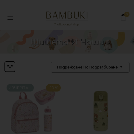
0
Шишета И Чаши
Подреждане По Подразбиране
ИЗЧЕРПАН
- 10 %