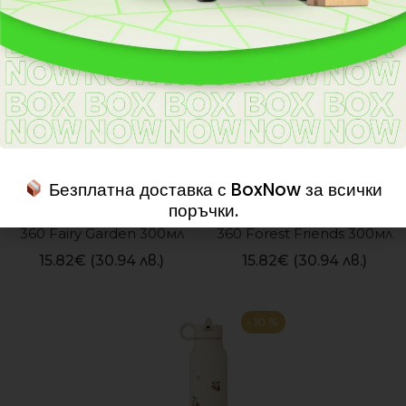
Безплатна доставка с BoxNow за всички
поръчки.
Тренировъчна чаша 
Тренировъчна чаша 
360 Fairy Garden 300мл
360 Forest Friends 300мл
15.82
€
(30.94 лв.)
15.82
€
(30.94 лв.)
- 10 %