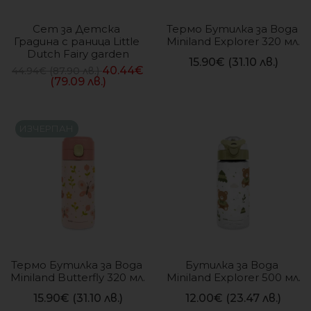
Сет за Детска 
Термо Бутилка за Вода 
Градина с раница Little 
Miniland Explorer 320 мл.
Dutch Fairy garden
15.90
€
(31.10 лв.)
40.44
€
44.94
€
(87.90 лв.)
(79.09 лв.)
ИЗЧЕРПАН
On sale
(13)
Термо Бутилка за Вода 
Бутилка за Вода 
Miniland Butterfly 320 мл.
Miniland Explorer 500 мл.
15.90
€
(31.10 лв.)
12.00
€
(23.47 лв.)