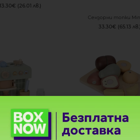
13.30
€
(26.01 лв.)
Сензорни топки Min
33.30
€
(65.13 лв.
 Кафемашина с Капсули 
Комплект дървени пло