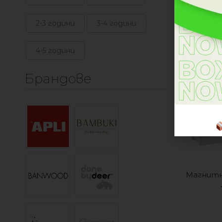
2-3 години
3-4 години
4-5 години
Брандове
Магнитна