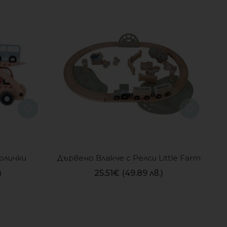
олички
Дървено Влакче с Релси Little Farm
)
25.51
€
(49.89 лв.)
ИЗЧЕРПАН