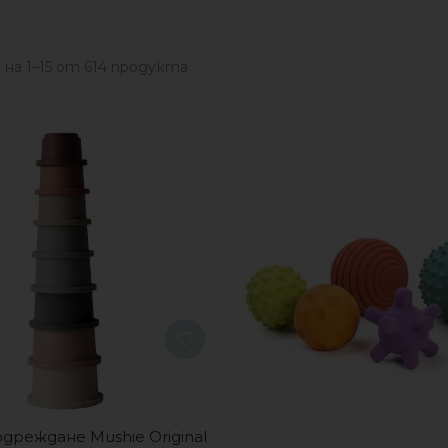
 на 16–30 от 614 продукта
On sale
(132)
одреждане Mushie Original