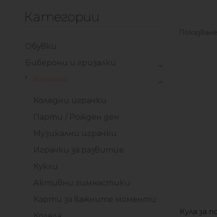
Категории
Показване
Обувки
Биберони и гризалки
Играчки
Коледни играчки
Парти / Рожден ден
Музикални играчки
Играчки за развитие
Кукли
Активни гимнастики
Карти за важните моменти
Кула за п
Колела