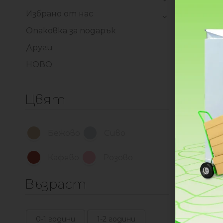
Избрано от нас
Опаковка за подарък
Други
НОВО
Цвят
Бежово
Сиво
Кафяво
Розово
Възраст
Кула за
0-1 години
1-2 години