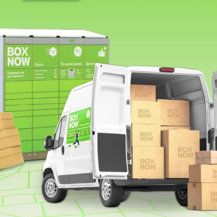
FSC
дъска и нож
27.95
€
(54.67 лв.)
16.31
€
(31.90 лв.)
 подреждане Mushie Petal
Кукла Little Dutch S
13.30
€
(26.01 лв.)
21.95
€
(42.93 лв.