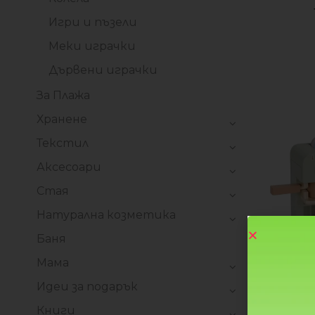
Игри и пъзели
Меки играчки
Дървени играчки
За Плажа
Хранене
Текстил
Аксесоари
Стая
Натурална козметика
Баня
Мама
Идеи за подарък
Книги
Дървена