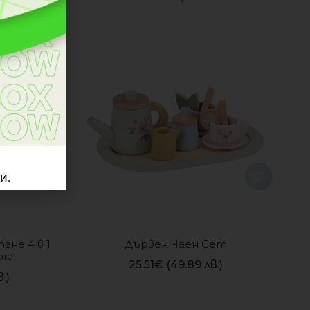
и.
ане 4 в 1 
Дървен Чаен Сет
oral
25.51
€
(49.89 лв.)
.)