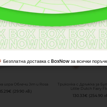
ИЗЧЕРПАН
Безплатна доставка с BoxNow за всички поръчк
 игра Облечи Jim и Rosa
Триколка с Дръжка за Бут
Little Dutch Fairy Fl
15.29
€
(29.90 лв.)
130.33
€
(254.90 лв