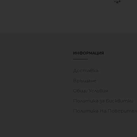
т дървени зеленчуци с 
Кула за подреждане Mush
дъска и нож
13.30
€
(26.01 лв.
16.31
€
(31.90 лв.)