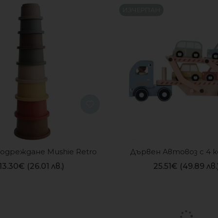
ИЗЧЕРПАН
подреждане Mushie Retro
Дървен Автовоз с 4 к
13.30
€
(26.01 лв.)
25.51
€
(49.89 лв.