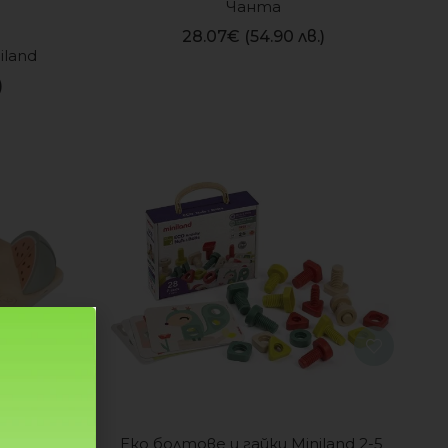
Чанта
28.07
€
(54.90 лв.)
iland
)
дове с 
Еко болтове и гайки Miniland 2-5 