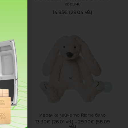
години
14.85
€
(29.04 лв.)
ophia
Играчка зайчето Richie бяло
13.30
€
(26.01 лв.)
–
29.70
€
(58.09
)
лв.)