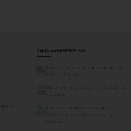
ie Forest
Триколка с Дръжка за Бутане 4 в 1 
Little Dutch Sunny Flower
)
130.33
€
(254.90 лв.)