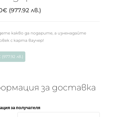
0
€
(977.92 лв.)
удете какво да подарите, а изненадайте
овек с карта ваучер!
ормация за доставка
ция за получателя