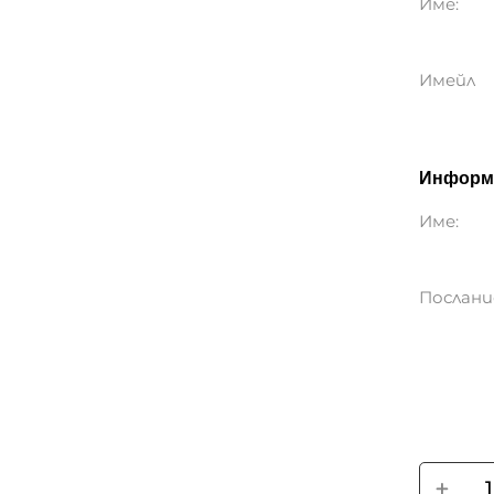
Имейл
Информа
Име:
Послани