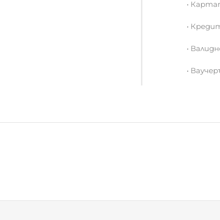
• Валид
• Вауче