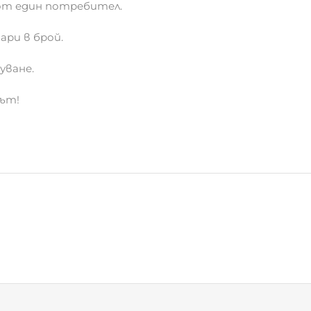
уване.
път!