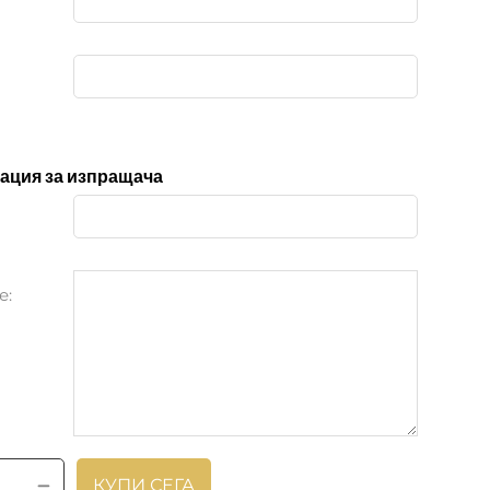
ция за изпращача
е:
КУПИ СЕГА