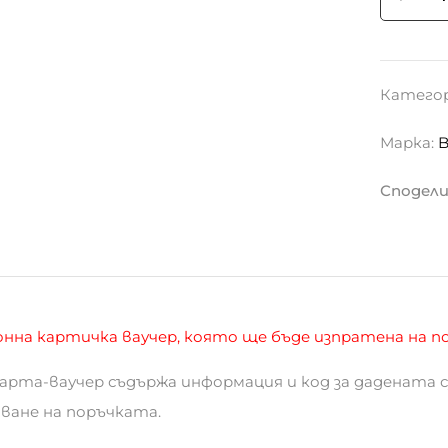
Катего
Марка:
Сподели 
нна картичка ваучер, която ще бъде изпратена на по
 карта-ваучер съдържа информация и код за дадената с
ване на поръчката.
та-ваучер е активна само за еднократно пазаруване
тът по картата-ваучер не може да бъде разменян за п