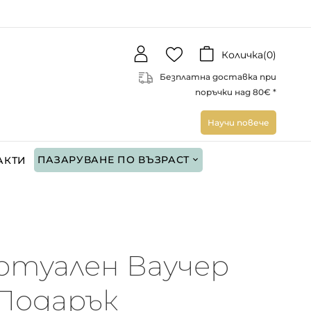
Количка(
0
)
Безплатна доставка при
поръчки над 80€ *
Научи повече
ПАЗАРУВАНЕ ПО ВЪЗРАСТ
АКТИ
ртуален Ваучер
 Подарък