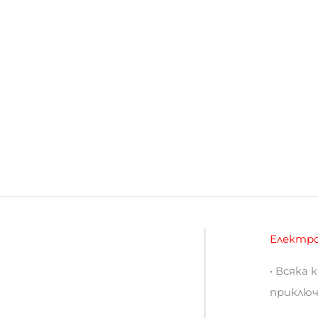
Електро
• Всяка
приключ
• Карта
• Креди