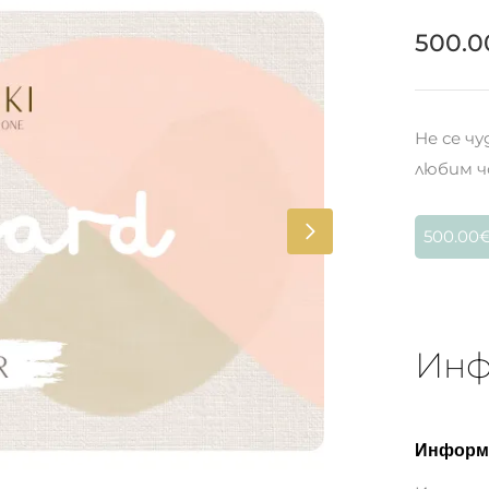
500.0
Не се ч
любим ч
Инф
Информа
Име: