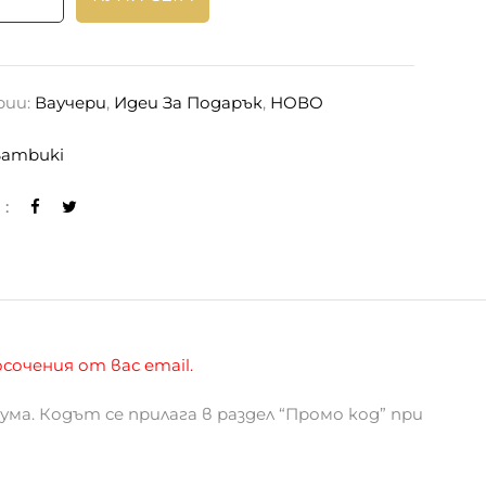
рии:
Ваучери
,
Идеи За Подарък
,
НОВО
Bambuki
:
сочения от вас email.
ума. Кодът се прилага в раздел “Промо код” при
 от един потребител.
ари в брой.