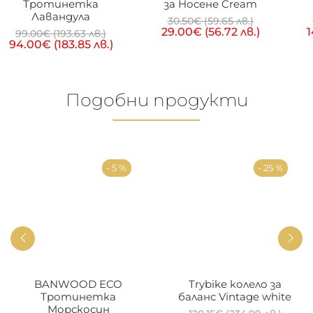
Тротинетка
за Носене Cream
Лавандула
30.50
€
(59.65 лв.)
29.00
€
(56.72 лв.)
1
99.00
€
(193.63 лв.)
94.00
€
(183.85 лв.)
Подобни продукти
- 5 %
- 25 %
BANWOOD ECO
Trybike колело за
Тротинетка
баланс Vintage white
Морскосин