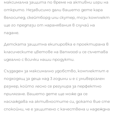
максимална защита по време на активни игри на
открито. Независимо дали вашето дете кара
велосипед, скейтборд или скутер, този комплект
ще го предпази от наранявания в случай на
падане.
Детската защитна екипировка е проектирана в
класическите цветове на Banwood и се съчетава
идеално с всички наши продукти.
Създаден за максимално удобство, комплектът е
подходящ за деца над 3 години и е с универсален
размер, който лесно се регулира за перфектно
прилягане. Вашето дете ще може да се
наслаждава на активностите си, докато вие сте
спокойни, че е защитено с качествена и надеждна