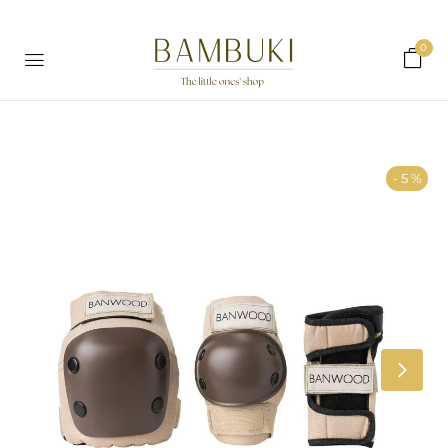
0
- 5 %