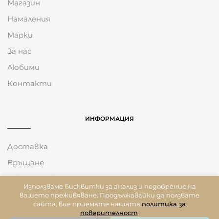
Магазин
Намаления
Марки
За нас
Любими
Контакти
ИНФОРМАЦИЯ
Доставка
Връщане
Общи Условия
Използваме бисквитки за анализ и подобрение на
Политика за Бисквитки
вашето преживяване. Продължавайки да ползвате
сайта, вие приемате нашата
политика за
Политика На Поверителност
поверителност
.