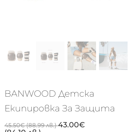
BANWOOD Детска
Екипировка За Защита
43.00
€
45.50
€
(88.99 лв.)