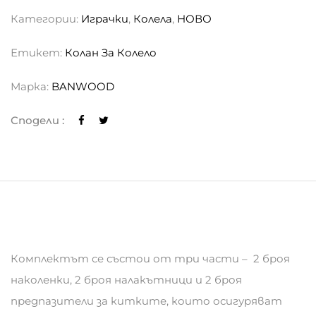
Категории:
Играчки
,
Колела
,
НОВО
Етикет:
Колан За Колело
Марка:
BANWOOD
Сподели :
Комплектът се състои от три части – 2 броя
наколенки, 2 броя налакътници и 2 броя
предпазители за китките, които осигуряват