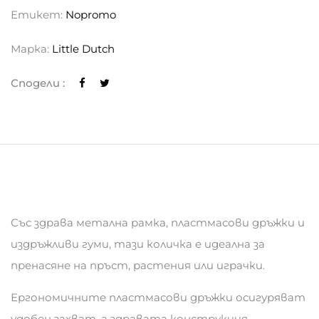
Етикет:
Nopromo
Марка:
Little Dutch
Сподели :
Със здрава метална рамка, пластмасови дръжки и
издръжливи гуми, тази количка е идеална за
пренасяне на пръст, растения или играчки.
Ергономичните пластмасови дръжки осигуряват
удобен захват, а здравата конструкция