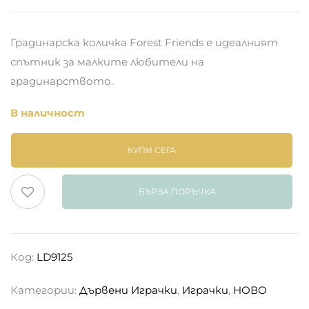
Градинарска количка Forest Friends е идеалният
спътник за малките любители на
градинарството.
В наличност
КУПИ СЕГА
БЪРЗА ПОРЪЧКА
Код:
LD9125
Категории:
Дървени Играчки
,
Играчки
,
НОВО