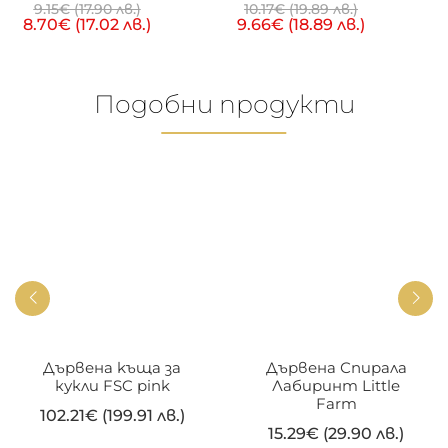
9.15
€
(17.90 лв.)
10.17
€
(19.89 лв.)
8.70
€
(17.02 лв.)
9.66
€
(18.89 лв.)
Подобни продукти
Дървена kъща за
Дървена Спирала
кукли FSC pink
Лабиринт Little
Farm
102.21
€
(199.91 лв.)
15.29
€
(29.90 лв.)