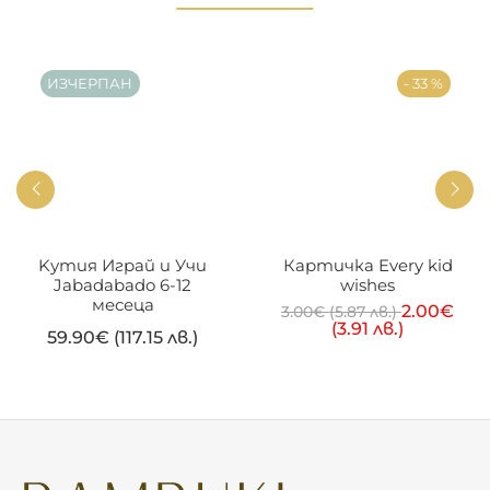
ИЗЧЕРПАН
- 33 %
Kутия Играй и Учи
Картичка Every kid
Jabadabado 6-12
wishes
месеца
2.00
€
3.00
€
(5.87 лв.)
(3.91 лв.)
59.90
€
(117.15 лв.)