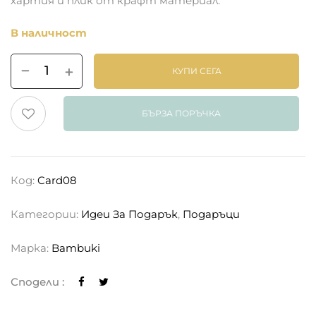
хартия и плик от крафт материал.
В наличност
КУПИ СЕГА
БЪРЗА ПОРЪЧКА
Код:
Card08
Категории:
Идеи За Подарък
,
Подаръци
Марка:
Bambuki
Сподели :