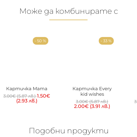
Може да комбинирате с
- 50 %
- 33 %
Картичка Mama
Картичка Every
kid wishes
1.50
€
3.00
€
(5.87 лв.)
(2.93 лв.)
3.00
€
(5.87 лв.)
3
2.00
€
(3.91 лв.)
Подобни продукти