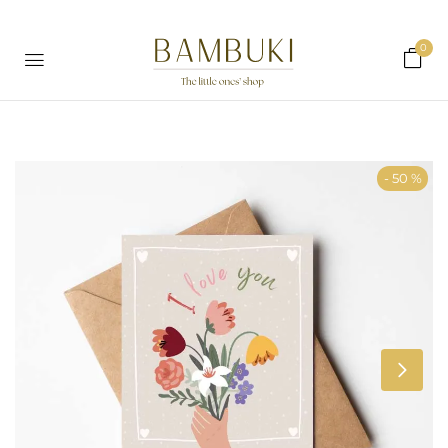
0
- 50 %