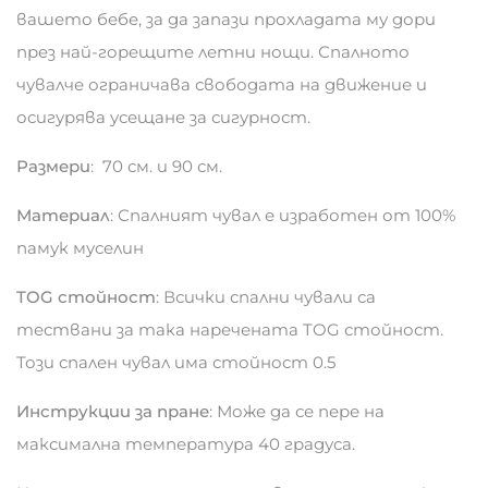
вашето бебе, за да запази прохладата му дори
през най-горещите летни нощи. Спалното
чувалче ограничава свободата на движение и
осигурява усещане за сигурност.
Размери
: 70 см. и 90 см.
Материал
: Спалният чувал е изработен от 100%
памук муселин
TOG стойност
: Всички спални чували са
тествани за така наречената TOG стойност.
Този спален чувал има стойност 0.5
Инструкции за пране
: Може да се пере на
максимална температура 40 градуса.