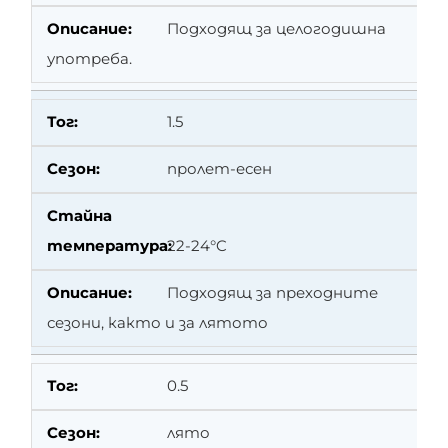
Подходящ за целогодишна
употреба.
1.5
пролет-есен
22-24°C
Подходящ за преходните
сезони, както и за лятото
0.5
лято