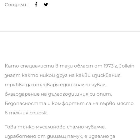
Сподели :
Като специалисти в тази област от 1973 г, Jollein
знаят както никой друг на какви изисквания
трябва да отговаря един спален чувал,
благодарение на дългогодишния си опит.
Безопасността и комфортът са на първо място
в техния списък.
Това тънко муселиново спално чувалче,
изработено от дишащ памук, е идеално за