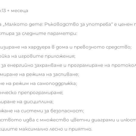
13 + месеца
 „Малкото дете: Ръководство за употреба“ е ценен п
тира за следните параметри:
лизиране на хардуера в дома и превозното средство;
ойка на игровите приложения;
и за енергийно захранване и програмиране на протокол
амиране на режима на заспиване;
ане на режим на самоподдръжка;
енческо препрограмиране;
лиране на дисциплина;
ржане на системи за безопасност;
ството идва с множество цветни диаграми и илюст
циите максимално лесно и приятно.