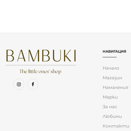
Първи въпроси и
Детето на
отговори: Какво
Грузулака
са чувствата?
9.20
€
(17.99 лв.)
7.62
€
(14.90 лв.)
НАВИГАЦИЯ