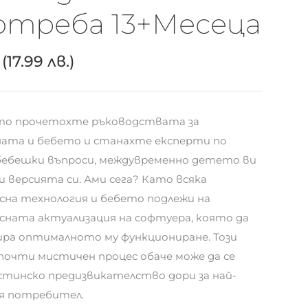
отреба 13+месеца
(17.99 лв.)
то прочетохте ръководствата за
ата и бебето и станахте експерти по
бебешки въпроси, междувременно детето ви
и версията си. Ами сега? Като всяка
сна технология и бебето подлежи на
сната актуализация на софтуера, която да
ра оптималното му функциониране. Този
 почти мистичен процес обаче може да се
стинско предизвикателство дори за най-
я потребител.