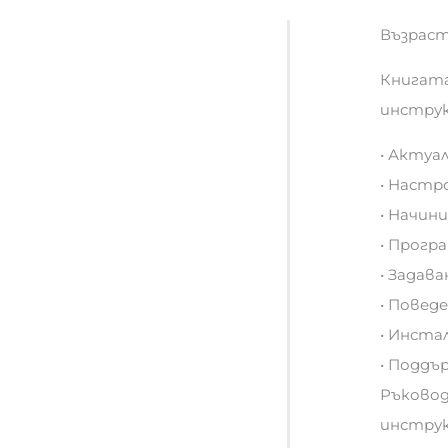
Възраст:
Книгата
инструк
• Актуа
• Настр
• Начин
• Прогр
• Задав
• Повед
• Инста
• Поддъ
Ръковод
инструк