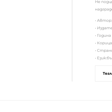
Не подц
надград
• Автор
• Издат
• Година
• Корица
• Стран
• Език:б