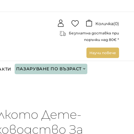
Количка(
0
)
Безплатна доставка при
поръчки над 80€ *
Научи повече
ПАЗАРУВАНЕ ПО ВЪЗРАСТ
АКТИ
лкото Дете-
ководство За