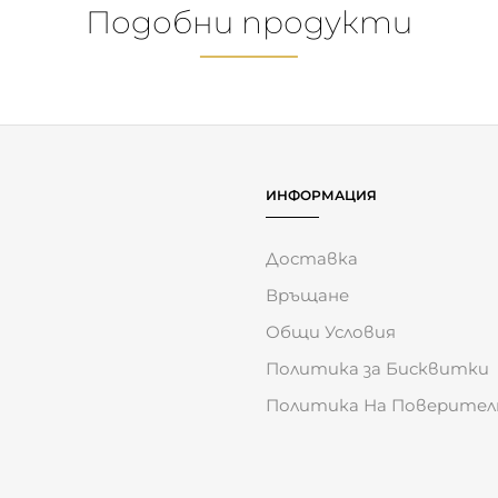
Отново заедно!
Първи въпроси и
Една книга-две
отговори: Защо
истории
умират живите
същества?
7.62
€
(14.90 лв.)
8.64
€
(16.90 лв.)
ИНФОРМАЦИЯ