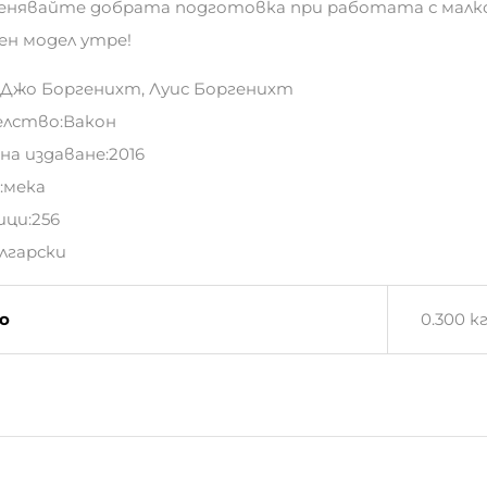
енявайте добрата подготовка при работата с малко
ен модел утре!
:Джо Боргенихт, Луис Боргенихт
елство:Вакон
 на издаване:2016
:мека
ици:256
ългарски
Подобни продукти