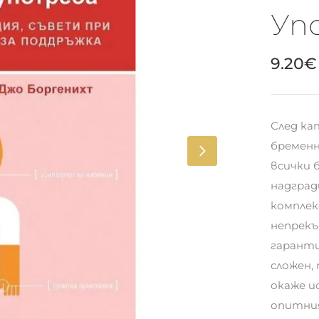
Уп
9.20
€
След ка
бременн
всички 
надград
комплек
непрекъ
гаранти
сложен,
окаже и
опитни