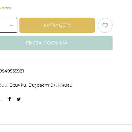
чност
КУПИ СЕГА
БЪРЗА ПОРЪЧКА
9549535921
рии:
Всички
,
Възраст 0+
,
Книги
: