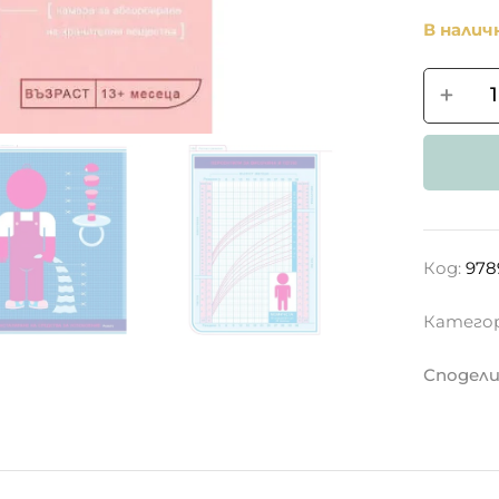
В нали
Код:
978
Катего
Сподели 