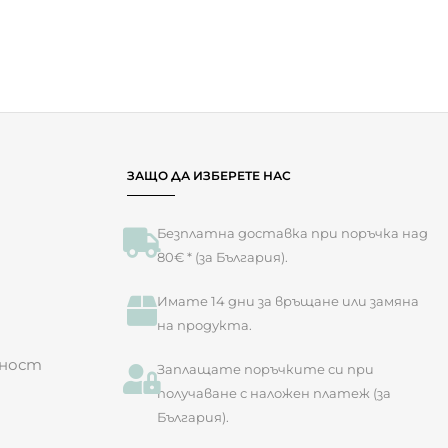
Първи въпроси и
отговори: Защо
трябва да мием
зъбите си?
7.62
€
(14.90 лв.)
ЗАЩО ДА ИЗБЕРЕТЕ НАС