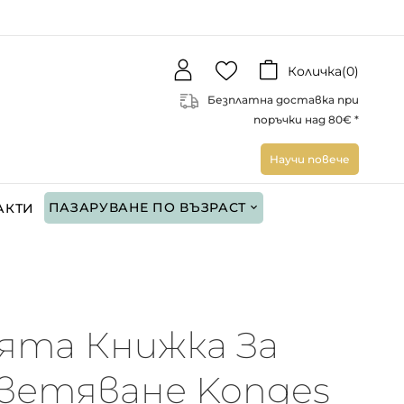
Количка(
0
)
Безплатна доставка при
поръчки над 80€ *
Научи повече
ПАЗАРУВАНЕ ПО ВЪЗРАСТ
АКТИ
ята Книжка За
ветяване Konges