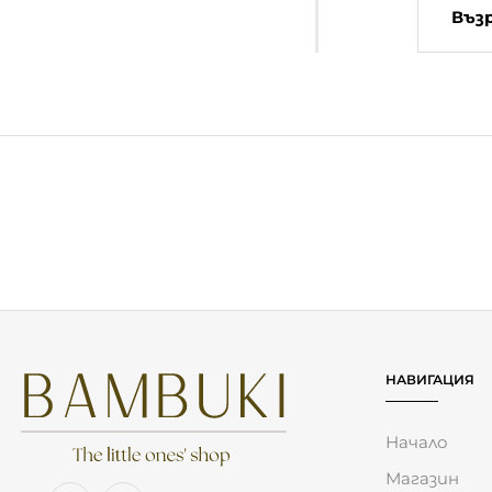
- 20 %
Активен телефон
Магнитна Дъска
с копчета Blush
Liewood Annelise
Tuscany Rose
14.00
€
(27.38 лв.)
25.50
€
(49.87 лв.)
20.40
€
(39.90 лв.)