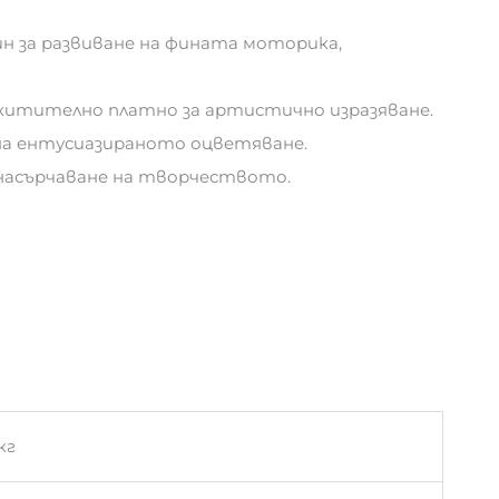
ин за развиване на фината моторика,
зхитително платно за артистично изразяване.
и на ентусиазираното оцветяване.
а насърчаване на творчеството.