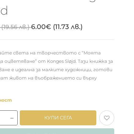
jd
6.00
€
(11.73 лв.)
(19.56 лв.)
айте света на творчеството с “Моята
а оцветяване” от Konges Sløjd. Тази книжка за
ане е идеална за малките художници, готови
нат живот на въображението си върху
чност
КУПИ СЕГА