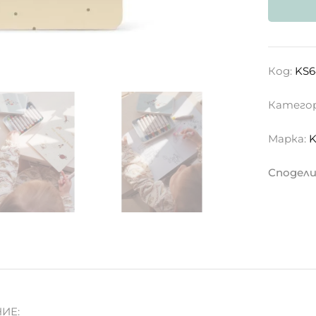
Код:
KS6
Катего
Марка:
K
Сподели 
ИЕ: