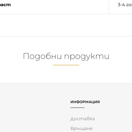
Подобни продукти
Пирамида от
Кула за
кубчета Forest
подреждане
Friends
Mushie Original
17.84
€
(34.89 лв.)
13.30
€
(26.01 лв.)