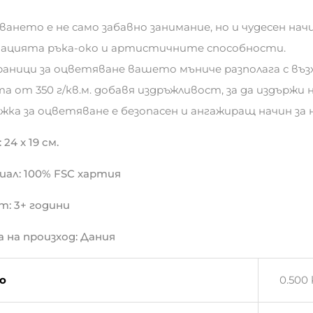
ането е не само забавно занимание, но и чудесен нач
ацията ръка-око и артистичните способности.
раници за оцветяване вашето мъниче разполага с въ
а от 350 г/кв.м. добавя издръжливост, за да издърж
ижка за оцветяване е безопасен и ангажиращ начин з
 24 x 19 cм.
иал: 100% FSC хартия
т: 3+ години
а на произход: Дания