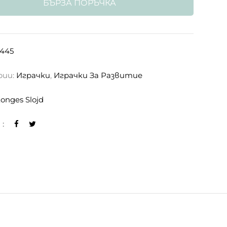
БЪРЗА ПОРЪЧКА
445
рии:
Играчки
,
Играчки За Развитие
onges Slojd
: