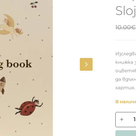
Slo
10.00
€
Изследв
книжка з
оцветяв
да вдъх
хартия.
В нали