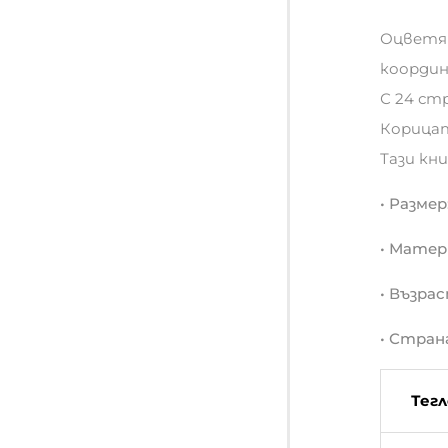
Оцветяв
координ
С 24 ст
Корицат
Тази кн
• Размер:
• Матер
• Възрас
• Стран