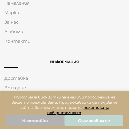
Намаления
Марки
За нас
Любими
Контакти
ИНФОРМАЦИЯ
Доставка
Връщане
Общи Условия
Използваме бисквитки за анализ и подобрение на
вашето преживяване. Продължавайки да ползвате
Политика за Бисквитки
сайта, вие приемате нашата
политика за
поверителност
.
Политика На Поверителност
Настройки
Съгласявам се