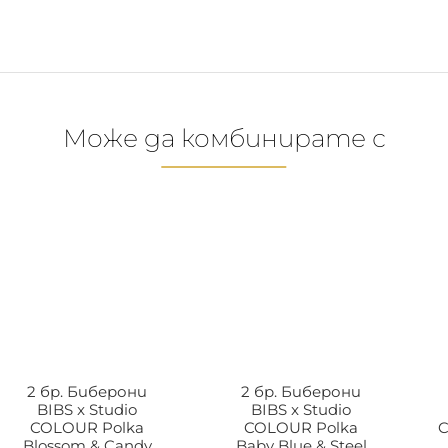
Може да комбинирате с
2 бр. Биберони
2 бр. Биберони
BIBS x Studio
BIBS x Studio
COLOUR Polka
COLOUR Polka
C
Blossom & Candy
Baby Blue & Steel