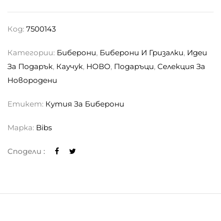
Код:
7500143
Категории:
Биберони
,
Биберони И Гризалки
,
Идеи
За Подарък
,
Каучук
,
НОВО
,
Подаръци
,
Селекция За
Новородени
Етикет:
Кутия За Биберони
Марка:
Bibs
Сподели :