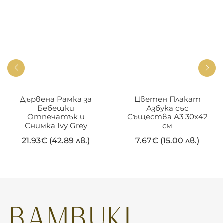
Дървена Рамка за
Цветен Плакат
Бебешки
Азбука със
Отпечатък и
Същества А3 30х42
Снимка Ivy Grey
см
21.93
€
(42.89 лв.)
7.67
€
(15.00 лв.)