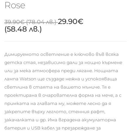
Rose
29.90
€
39.90
€
(78.04 лв.)
(58.48 лв.)
Димируемото осветление е ключово във всяка
детска стая, независимо дали за нощно кърмене
или за мека атмосфера преди лягане. Нощната
лампа Watson ще създаде нежна и успокояваща
светлина в стаята на вашето мъниче. Тя е
проектирана в очарователна форма на мече, а с
примката на главата му, можете лесно да я
закрепите върху леглото, стенния рафт,
закачалката и др. Има вградена акумулаторна
батерия и USB кабел за презареждане за