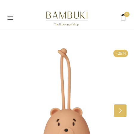
0
- 25 %