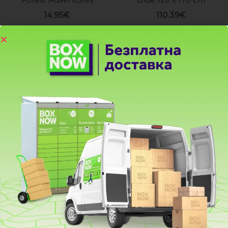
14.95
€
110.39
€
Килим за Игра Little 
Килим за Игра Little 
Dutch Safari Friends
Dutch Cars
24.95
€
24.95
€
- 30 %
- 35 %