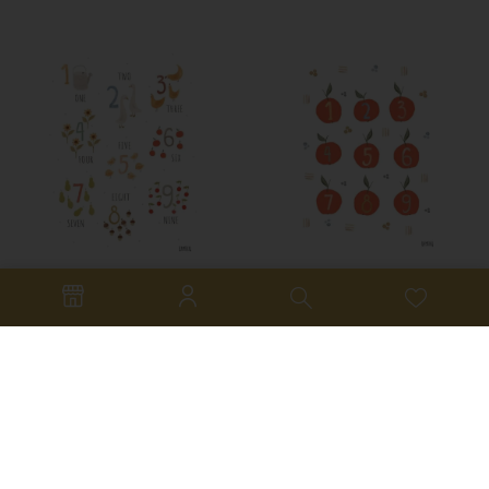
Плакат Bambuki 
Плакат Bambuki 
Цифрите
Ябълки
8.00
€
–
13.00
€
8.00
€
–
13.00
€