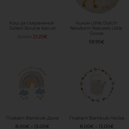
Кош за съхранение 
Килим Little Dutch 
Jollein Boucle biscuit
Newborn Naturals Little 
Goose
21.25
€
25.00
€
59.95
€
Плакат Bambuki Дъга
Плакат Bambuki Лейка
8.00
€
–
13.00
€
8.00
€
–
13.00
€