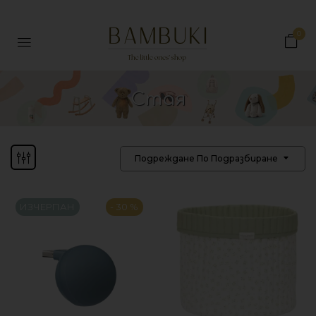
0
Стая
Подреждане По Подразбиране
ИЗЧЕРПАН
- 30 %