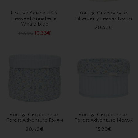
Нощна Лампа USB 
Кош за Съхранение 
Liewood Annabelle 
Blueberry Leaves Голям
Whale blue
20.40
€
10.33
€
14.80
€
On sale
(12)
Кош за Съхранение 
Кош за Съхранение 
Forest Adventure Голям
Forest Adventure Малък
20.40
€
15.29
€