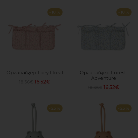
- 10 %
- 10 %
Органайзер Fairy Floral
Органайзер Forest 
Adventure
16.52
€
18.36
€
16.52
€
18.36
€
- 25 %
- 25 %