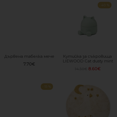
- 40 %
Дървена табелка мече
Кутийка за съкровища 
LIEWOOD Cat dusty mint
7.70
€
8.60
€
14.30
€
- 15 %