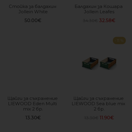
Стойка за балдахин 
Балдахин за Кошара 
Jollein White
Jollein Leafes
50.00
€
32.58
€
34.30
€
- 11 %
Щайги за съхранение 
Щайги за съхранение 
LIEWOOD Eden Multi 
LIEWOOD Sea blue mix 
mix 2 бр.
2 бр.
13.30
€
11.90
€
13.30
€