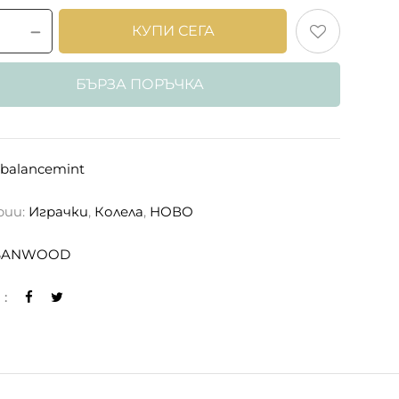
КУПИ СЕГА
БЪРЗА ПОРЪЧКА
balancemint
рии:
Играчки
,
Колела
,
НОВО
BANWOOD
: