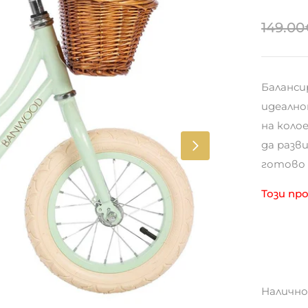
149.00
Баланси
идеално
на коло
да разв
готово 
Този пр
Налично