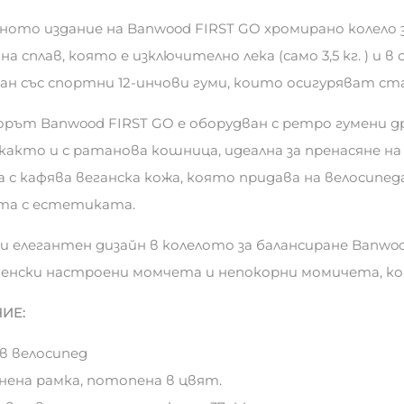
ното издание на Banwood FIRST GO хромирано колело 
а сплав, която е изключително лека (само 3,5 кг. ) и 
ан със спортни 12-инчови гуми, които осигуряват ст
орът Banwood FIRST GO е оборудван с ретро гумени д
 както и с ратанова кошница, идеална за пренасяне на
 с кафява веганска кожа, която придава на велосипед
та с естетиката.
и елегантен дизайн в колелото за балансиране Banwood
енски настроени момчета и непокорни момичета, кои
ИЕ:
ов велосипед
нена рамка, потопена в цвят.