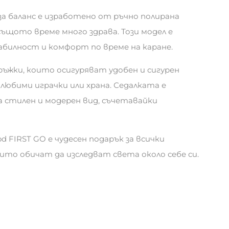
за баланс е изработено от ръчно полирана
в същото време много здрава. Този модел е
абилност и комфорт по време на каране.
ръжки, които осигуряват удобен и сигурен
 любими играчки или храна. Седалката е
а стилен и модерен вид, съчетавайки
 FIRST GO е чудесен подарък за всички
то обичат да изследват света около себе си.