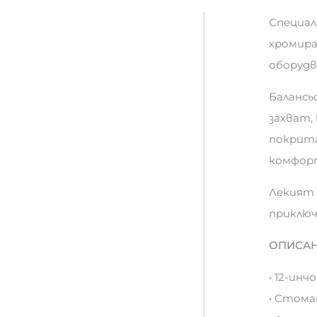
Специал
хромиран
оборудв
Балансь
захват,
покрита
комфор
Лекият 
приключ
ОПИСАН
• 12-инч
• Стома