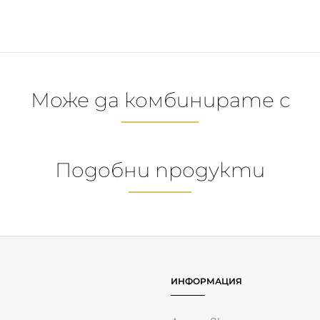
Може да комбинирате с
- 5 %
OOD Колан за Носене
BANWOOD Детска Еки
Black
за Защита
29.00
€
43.00
€
30.50
€
45.50
€