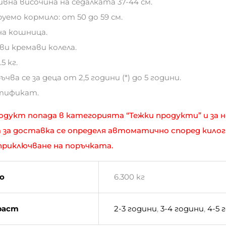
ивна височина на седалката 37-44 см.
руемо кормило: от 50 до 59 см.
на кошница.
ови кремави колела.
.5 кг.
ъчва се за деца от 2,5 години (*) до 5 години.
ртификат.
родукт попада в категорията “Тежки продукти” и за 
 за доставка се определя автоматично според кило
 приключване на поръчката.