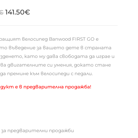
141.50
€
€
ращият велосипед Banwood FIRST GO е
то въведение за вашето дете в страната
езденето, като му дава свободата да играе и
ива двигателните си умения, докато стане
да премине към велосипеди с педали.
одукт е в предварителна продажба!
 за предварителни продажби