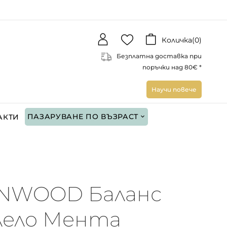
Количка(
0
)
Безплатна доставка при
поръчки над 80€ *
Научи повече
ПАЗАРУВАНЕ ПО ВЪЗРАСТ
АКТИ
NWOOD Баланс
лело Мента