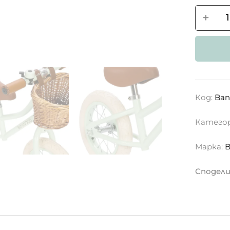
Код:
Ban
Катего
Марка:
Сподели 