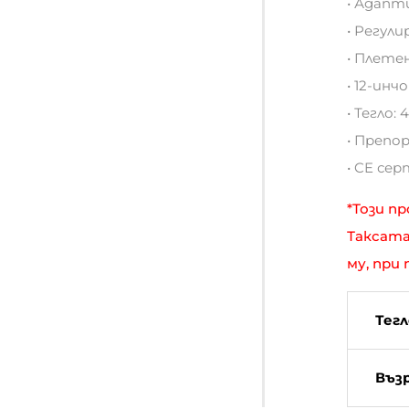
• Адапт
• Регули
• Плете
• 12-инч
• Тегло: 4
• Препор
• CE се
*Този п
Таксата
му, при