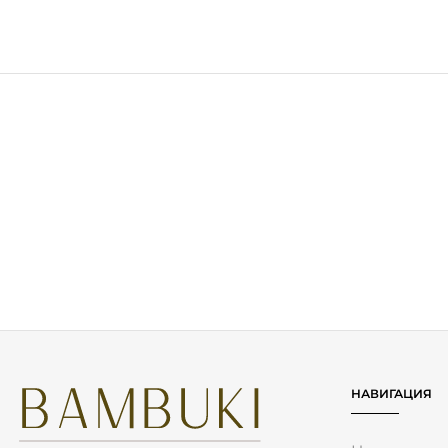
- 5 %
BANWOOD Колан за Носене
BANW
Cream
29.00
€
30.50
€